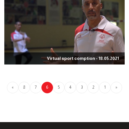
Virtual sport comption - 18.05.2021
»
8
7
6
5
4
3
2
1
«