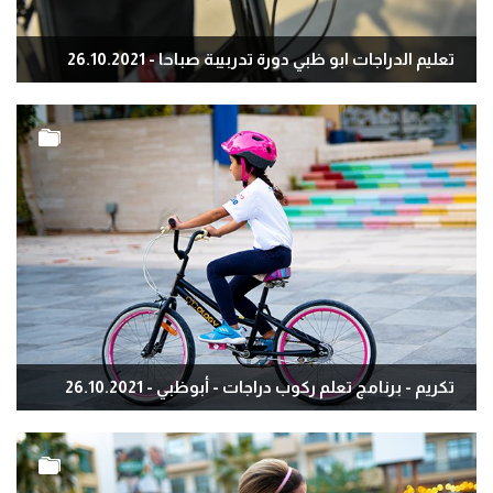
تعليم الدراجات ابو ظبي دورة تدربيبة صباحا - 26.10.2021
تكريم - برنامج تعلم ركوب دراجات - أبوظبي - 26.10.2021